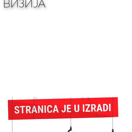
ВИЗИЈА
Безбедна, отворена, инклузивна Установа
која се заснива на принципима
међусобног уважавања и подстицања
развоја аутентичне личности детета.
Установа која је изградила партнерске
односе са породицом и свим актерима
локалне заједнице.
Установа у којој
колектив поседује висок ниво
професионалних компетенција.