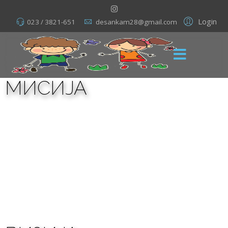
Login
023 / 3821-651
desankam28@gmail.com
МИСИЈА
Установа која свој рад заснива на
принципима инклузивног васпитања и
кроз интеракцију гради сараднички однос
са породицом и локалном заједницом.
Дете се посматра холистички, као
јединствено и целовито биће које учи
свим чулима и целим телом.
Установа
тежи преиспитивању сопствене праксе
кроз контиуирано усавршавање.